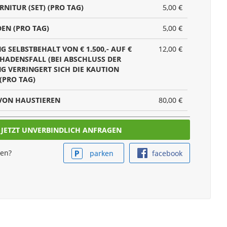
NITUR (SET) (PRO TAG)
5,00 €
EN (PRO TAG)
5,00 €
 SELBSTBEHALT VON € 1.500,- AUF €
12,00 €
CHADENSFALL (BEI ABSCHLUSS DER
G VERRINGERT SICH DIE KAUTION
 (PRO TAG)
VON HAUSTIEREN
80,00 €
ES RÜCKTRITTSPAKET WOHNWAGEN
12,00 €
PRO TAG)
8,00 €
ken?
parken
facebook
KET (PRO TAG)
5,00 €
T (GESCHIRR, BETTWÄSCHE,
15,00 €
R UND CAMPINGGARNITUR) (PRO