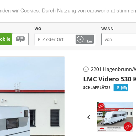
enden wir Cookies. Durch Nutzung von caraworld.at stimme
WO
WANN
-
bile
km
2201 Hagenbrunn/
LMC Videro 530 
8
SCHLAFPLÄTZE