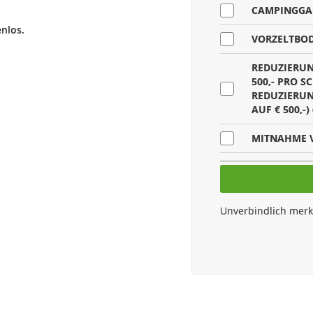
CAMPINGGAR
nlos.
VORZELTBOD
REDUZIERUNG
500,- PRO S
REDUZIERUN
AUF € 500,-)
MITNAHME 
HAUSEIGEN
(PRO TAG)
E-SCOOTER (
Unverbindlich mer
GESCHIRRPA
ALL IN PAKE
HANDTÜCHE
TAG)