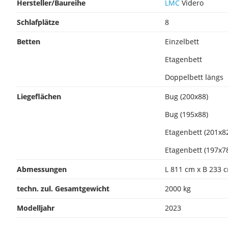
Hersteller/Baureihe
LMC
Videro
Schlafplätze
8
Betten
Einzelbett
Etagenbett
Doppelbett längs
Liegeflächen
Bug (200x88)
Bug (195x88)
Etagenbett (201x8
Etagenbett (197x7
Abmessungen
L 811 cm x B 233 
techn. zul. Gesamtgewicht
2000 kg
Modelljahr
2023