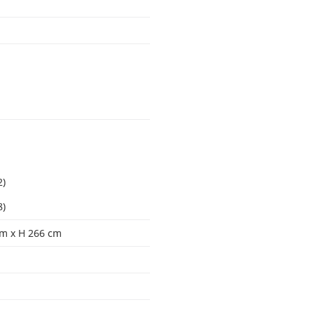
2)
8)
cm x H 266 cm